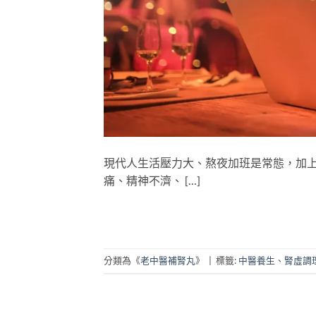
現代人生活壓力大、熬夜加班是常態，加
痛、精神不濟、 […]
分類為《
老中醫補腎丸
》
|
標籤:
中醫養生
、
腎虛調