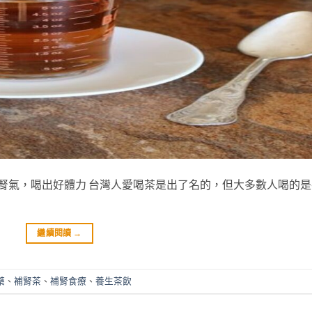
腎氣，喝出好體力 台灣人愛喝茶是出了名的，但大多數人喝的是
繼續閱讀
→
藥
、
補腎茶
、
補腎食療
、
養生茶飲