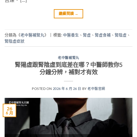
繼續閱讀
→
分類為《
老中醫補腎丸
》
|
標籤:
中醫養生
、
腎虛
、
腎虛食補
、
腎陰虛
、
腎陰虛症狀
老中醫補腎丸
腎陽虛跟腎陰虛到底差在哪？中醫師教你5
分鐘分辨，補對才有效
POSTED ON
2026 年 6 月 26 日
BY
老中醫官網
26
6 月