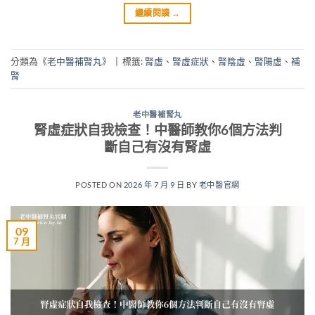
繼續閱讀
→
分類為《
老中醫補腎丸
》
|
標籤:
腎虛
、
腎虛症狀
、
腎陰虛
、
腎陽虛
、
補
腎
老中醫補腎丸
腎虛症狀自我檢查！中醫師教你6個方法判
斷自己有沒有腎虛
POSTED ON
2026 年 7 月 9 日
BY
老中醫官網
09
7 月