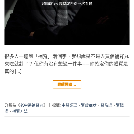
很多人一聽到「補腎」兩個字，就想說是不是去買個補腎丸
來吃就對了？ 但你有沒有想過一件事——你確定你的體質是
真的 […]
繼續閱讀
→
分類為《
老中醫補腎丸
》
|
標籤:
中醫調理
、
腎虛症狀
、
腎陰虛
、
腎陽
虛
、
補腎方法