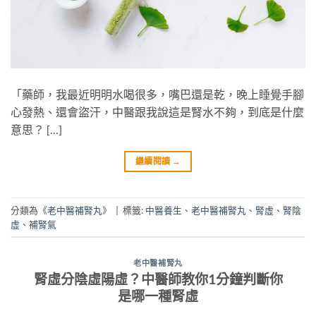
「藥師，我最近明明水喝很多，嘴巴還是乾，晚上睡覺手腳
心發熱、還會盜汗，中醫跟我說這是腎水不夠，到底是什麼
意思？ […]
繼續閱讀
→
分類為《
老中醫補腎丸
》
|
標籤:
中醫養生
、
老中醫補腎丸
、
腎虛
、
腎陰
虛
、
補腎氣
老中醫補腎丸
腎虛分陰虛陽虛？中醫師教你1分鐘判斷你
是哪一種腎虛