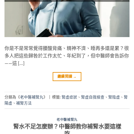
你是不是常常覺得腰酸背痛、精神不濟、睡再多還是累？很
多人把這些歸咎於工作太忙、年紀到了，但中醫師會告訴你
——這 […]
繼續閱讀
→
分類為《
老中醫補腎丸
》
|
標籤:
腎虛症狀
、
腎虛自我檢查
、
腎陰虛
、
腎
陽虛
、
補腎方法
老中醫補腎丸
腎水不足怎麼辦？中醫師教你補腎水要這樣
吃