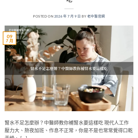
POSTED ON
2026 年 7 月 9 日
BY
老中醫官網
09
7 月
腎水不足怎麼辦？中醫師教你補腎水要這樣吃 現代人工作
壓力大、熬夜加班、作息不正常，你是不是也常常覺得口乾
舌燥、 […]