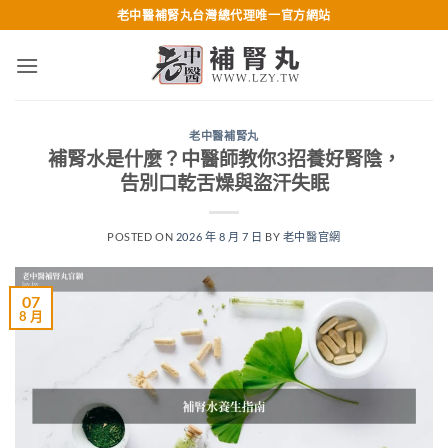
跳
老中醫補腎丸台灣總代理唯一官方網站
轉
至
內
容
老中醫補腎丸
補腎水是什麼？中醫師教你3招養好腎陰，
告別口乾舌燥與盜汗失眠
POSTED ON
2026 年 8 月 7 日
BY
老中醫官網
07
8 月