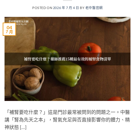
POSTED ON
2026 年 7 月 4 日
BY
老中醫官網
04
7 月
「補腎要吃什麼？」這是門診最常被問到的問題之一。中醫
講「腎為先天之本」，腎氣充足與否直接影響你的體力、精
神狀態 […]