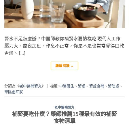
腎水不足怎麼辦？中醫師教你補腎水要這樣吃 現代人工作
壓力大、熬夜加班、作息不正常，你是不是也常常覺得口乾
舌燥、 […]
繼續閱讀
→
分類為《
老中醫補腎丸
》
|
標籤:
中醫養生
、
腎虛
、
腎虛食補
、
腎陰虛
、
腎陰虛症狀
老中醫補腎丸
補腎要吃什麼？藥師推薦15種最有效的補腎
食物清單