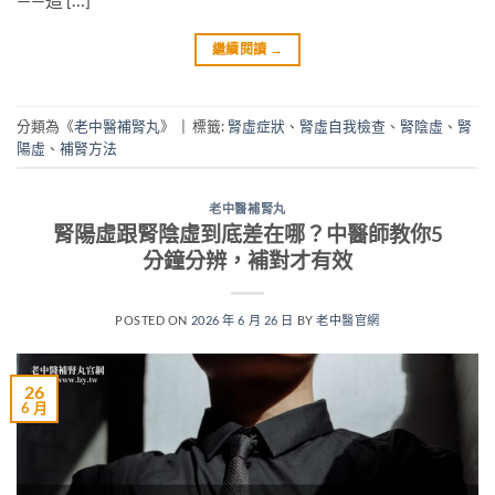
繼續閱讀
→
分類為《
老中醫補腎丸
》
|
標籤:
腎虛症狀
、
腎虛自我檢查
、
腎陰虛
、
腎
陽虛
、
補腎方法
老中醫補腎丸
腎陽虛跟腎陰虛到底差在哪？中醫師教你5
分鐘分辨，補對才有效
POSTED ON
2026 年 6 月 26 日
BY
老中醫官網
26
6 月