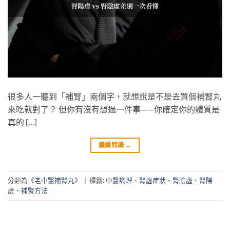
很多人一聽到「補腎」兩個字，就想說是不是去買個補腎丸
來吃就對了？ 但你有沒有想過一件事——你確定你的體質是
真的 […]
繼續閱讀
→
分類為《
老中醫補腎丸
》
|
標籤:
中醫調理
、
腎虛症狀
、
腎陰虛
、
腎陽
虛
、
補腎方法