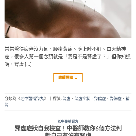
常常覺得疲倦沒力氣、腰痠背痛、晚上睡不好、白天精神
差，很多人第一個念頭就是「我是不是腎虛了？」但你知道
嗎，腎虛 […]
繼續閱讀
→
分類為《
老中醫補腎丸
》
|
標籤:
腎虛
、
腎虛症狀
、
腎陰虛
、
腎陽虛
、
補
腎
老中醫補腎丸
腎虛症狀自我檢查！中醫師教你6個方法判
斷自己有沒有腎虛