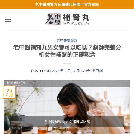
跳
老中醫補腎丸台灣總代理唯一官方網站
轉
至
內
容
老中醫補腎丸
老中醫補腎丸男女都可以吃嗎？藥師完整分
析女性補腎的正確觀念
POSTED ON
2026 年 7 月 25 日
BY
老中醫官網
25
7 月