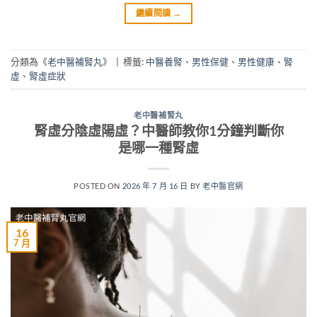
繼續閱讀
→
分類為《
老中醫補腎丸
》
|
標籤:
中醫養腎
、
男性保健
、
男性健康
、
腎
虛
、
腎虛症狀
老中醫補腎丸
腎虛分陰虛陽虛？中醫師教你1分鐘判斷你
是哪一種腎虛
POSTED ON
2026 年 7 月 16 日
BY
老中醫官網
16
7 月