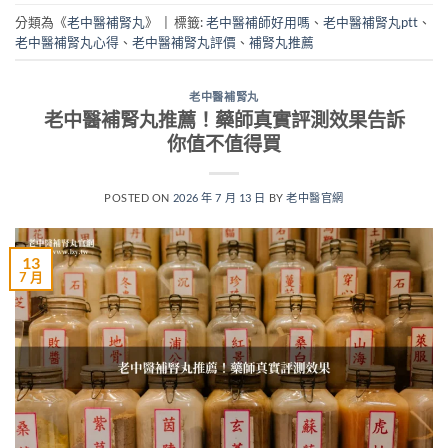
分類為《
老中醫補腎丸
》
|
標籤:
老中醫補師好用嗎
、
老中醫補腎丸ptt
、
老中醫補腎丸心得
、
老中醫補腎丸評價
、
補腎丸推薦
老中醫補腎丸
老中醫補腎丸推薦！藥師真實評測效果告訴
你值不值得買
POSTED ON
2026 年 7 月 13 日
BY
老中醫官網
13
7 月