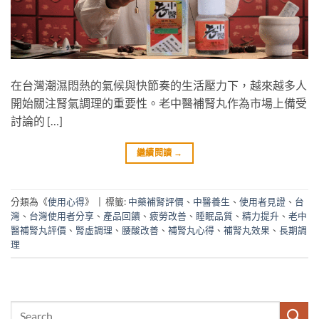
在台灣潮濕悶熱的氣候與快節奏的生活壓力下，越來越多人
開始關注腎氣調理的重要性。老中醫補腎丸作為市場上備受
討論的 […]
繼續閱讀
→
分類為《
使用心得
》
|
標籤:
中藥補腎評價
、
中醫養生
、
使用者見證
、
台
灣
、
台灣使用者分享
、
產品回饋
、
疲勞改善
、
睡眠品質
、
精力提升
、
老中
醫補腎丸評價
、
腎虛調理
、
腰酸改善
、
補腎丸心得
、
補腎丸效果
、
長期調
理