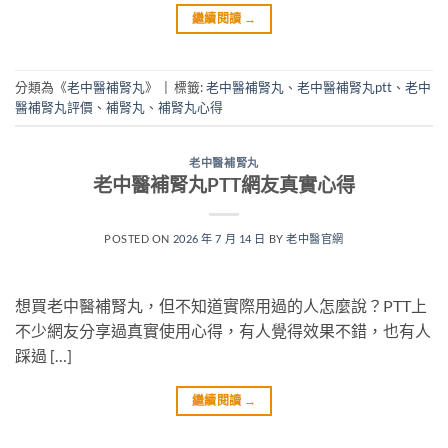
繼續閱讀
→
分類為《
老中醫補腎丸
》
|
標籤:
老中醫補腎丸
、
老中醫補腎丸ptt
、
老中
醫補腎丸評價
、
補腎丸
、
補腎丸心得
老中醫補腎丸
老中醫補腎丸PTT網友真實心得
POSTED ON
2026 年 7 月 14 日
BY
老中醫官網
想買老中醫補腎丸，但不知道實際用過的人怎麼說？PTT上
不少網友分享過真實使用心得，有人覺得效果不錯，也有人
踩過 […]
繼續閱讀
→