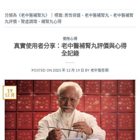
分類為《
老中醫補腎丸
》
|
標籤:
男性保健
、
老中醫補腎丸
、
老中醫補腎
丸評價
、
腎虛調理
、
補腎丸心得
使用心得
真實使用者分享：老中醫補腎丸評價與心得
全記錄
POSTED ON
2025 年 12 月 19 日
BY
老中醫官網
19
12 月