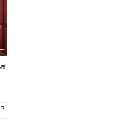
為市
精力