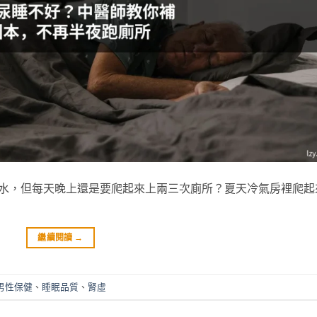
少水，但每天晚上還是要爬起來上兩三次廁所？夏天冷氣房裡爬起
繼續閱讀
→
男性保健
、
睡眠品質
、
腎虛