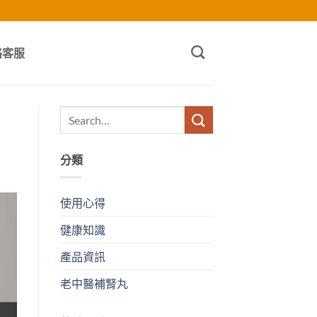
絡客服
分類
使用心得
健康知識
產品資訊
老中醫補腎丸