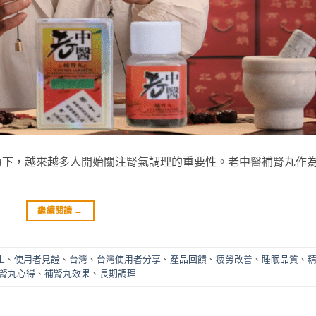
力下，越來越多人開始關注腎氣調理的重要性。老中醫補腎丸作
繼續閱讀
→
生
、
使用者見證
、
台灣
、
台灣使用者分享
、
產品回饋
、
疲勞改善
、
睡眠品質
、
腎丸心得
、
補腎丸效果
、
長期調理