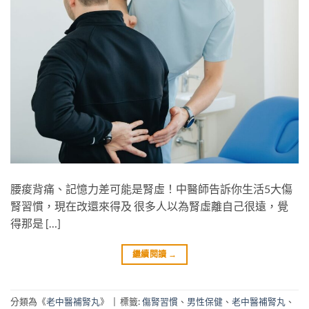
腰痠背痛、記憶力差可能是腎虛！中醫師告訴你生活5大傷
腎習慣，現在改還來得及 很多人以為腎虛離自己很遠，覺
得那是 […]
繼續閱讀
→
分類為《
老中醫補腎丸
》
|
標籤:
傷腎習慣
、
男性保健
、
老中醫補腎丸
、