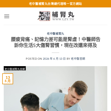
跳
老中醫補腎丸台灣總代理唯一官方網站
轉
至
內
容
老中醫補腎丸
腰痠背痛、記憶力差可能是腎虛！中醫師告
訴你生活5大傷腎習慣，現在改還來得及
POSTED ON
2026 年 6 月 13 日
BY
老中醫官網
13
6 月