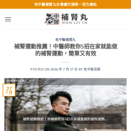
跳
老中醫補腎丸台灣總代理唯一官方網站
轉
至
內
容
老中醫補腎丸
補腎運動推薦！中醫師教你5招在家就能做
的補腎運動，簡單又有效
POSTED ON
2026 年 7 月 27 日
BY
老中醫官網
27
7 月