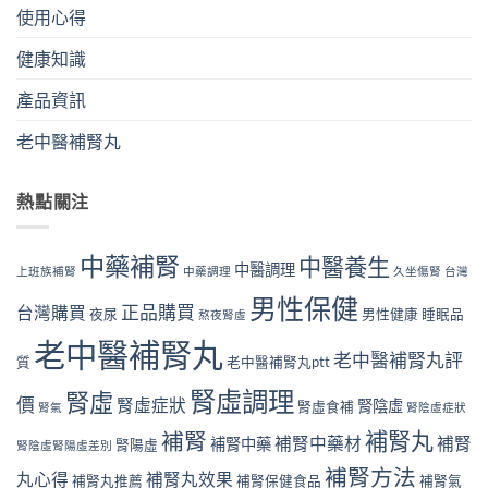
使用心得
健康知識
產品資訊
老中醫補腎丸
熱點關注
中藥補腎
中醫養生
中醫調理
上班族補腎
中藥調理
久坐傷腎
台灣
男性保健
正品購買
台灣購買
夜尿
男性健康
睡眠品
熬夜腎虛
老中醫補腎丸
老中醫補腎丸評
質
老中醫補腎丸ptt
腎虛調理
腎虛
價
腎虛症狀
腎陰虛
腎虛食補
腎氣
腎陰虛症狀
補腎丸
補腎
補腎中藥材
補腎
補腎中藥
腎陽虛
腎陰虛腎陽虛差別
補腎方法
丸心得
補腎丸效果
補腎丸推薦
補腎保健食品
補腎氣