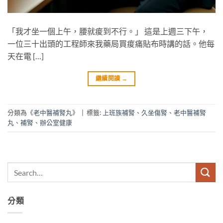
「我才坐一個上午，腰就痠到不行。」 這是上週三下午，
一位三十出頭的工程師來我藥局買痠痛貼布時講的話。他每
天在電 […]
繼續閱讀
→
分類為《
老中醫補腎丸
》
|
標籤:
上班族補腎
、
久坐傷腎
、
老中醫補腎
丸
、
補腎
、
辦公室健康
分類