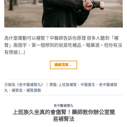
為什麼運動可以補腎？中醫師告訴你原理 很多人聽到「補
腎」兩個字，第一個想到的就是吃補品、喝藥酒。但你有沒
有想過 […]
繼續閱讀
→
分類為《
老中醫補腎丸
》
|
標籤:
上班族補腎
、
中醫養生
、
老中醫補腎
丸
、
補腎氣
、
補腎運動
老中醫補腎丸
上班族久坐真的會傷腎！藥師教你辦公室簡
易補腎法