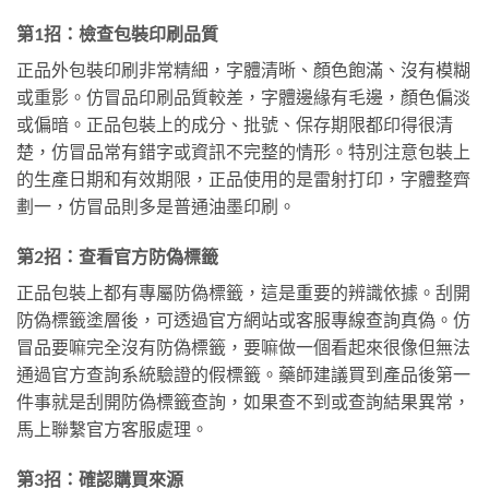
第1招：檢查包裝印刷品質
正品外包裝印刷非常精細，字體清晰、顏色飽滿、沒有模糊
或重影。仿冒品印刷品質較差，字體邊緣有毛邊，顏色偏淡
或偏暗。正品包裝上的成分、批號、保存期限都印得很清
楚，仿冒品常有錯字或資訊不完整的情形。特別注意包裝上
的生產日期和有效期限，正品使用的是雷射打印，字體整齊
劃一，仿冒品則多是普通油墨印刷。
第2招：查看官方防偽標籤
正品包裝上都有專屬防偽標籤，這是重要的辨識依據。刮開
防偽標籤塗層後，可透過官方網站或客服專線查詢真偽。仿
冒品要嘛完全沒有防偽標籤，要嘛做一個看起來很像但無法
通過官方查詢系統驗證的假標籤。藥師建議買到產品後第一
件事就是刮開防偽標籤查詢，如果查不到或查詢結果異常，
馬上聯繫官方客服處理。
第3招：確認購買來源