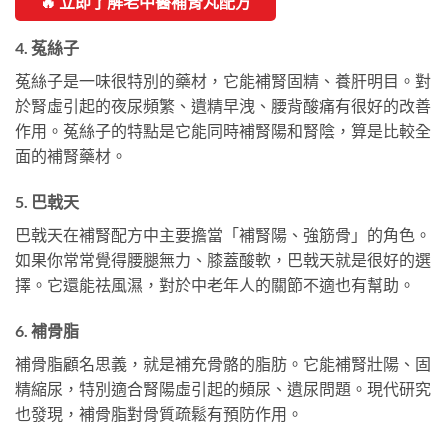
🔥 立即了解老中醫補腎丸配方
4. 菟絲子
菟絲子是一味很特別的藥材，它能補腎固精、養肝明目。對
於腎虛引起的夜尿頻繁、遺精早洩、腰背酸痛有很好的改善
作用。菟絲子的特點是它能同時補腎陽和腎陰，算是比較全
面的補腎藥材。
5. 巴戟天
巴戟天在補腎配方中主要擔當「補腎陽、強筋骨」的角色。
如果你常常覺得腰腿無力、膝蓋酸軟，巴戟天就是很好的選
擇。它還能祛風濕，對於中老年人的關節不適也有幫助。
6. 補骨脂
補骨脂顧名思義，就是補充骨骼的脂肪。它能補腎壯陽、固
精縮尿，特別適合腎陽虛引起的頻尿、遺尿問題。現代研究
也發現，補骨脂對骨質疏鬆有預防作用。