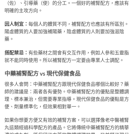
（佐）、引導藥（使）的分工。一個好的補腎配方，應該有
明確的主攻方向。
因人制宜：
每個人的體質不同，補腎配方也應該有所區別。
陽虛體質的人要加強補陽藥，陰虛體質的人則要加強滋陰
藥。
搭配禁忌：
有些藥材之間會有交互作用，例如人參和五靈脂
就不能同時使用。所以補腎配方一定要由專業人士調配。
中藥補腎配方 vs 現代保健食品
很多人會問：中藥補腎配方跟現代保健食品哪個比較好？藥
師的建議是：兩者各有優勢。中藥補腎配方的優點是整體調
理、標本兼治，但需要專業指導。現代保健食品的優點是方
便、劑量標準化，但效果相對單一。
如果你想要方便又有效的補腎方案，可以選擇像老中醫補腎
丸這類經過科學配方的產品。它將傳統中藥補腎配方的精華