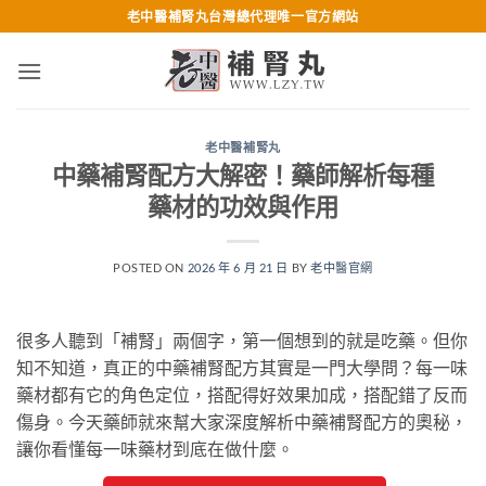
跳
老中醫補腎丸台灣總代理唯一官方網站
轉
至
內
容
老中醫補腎丸
中藥補腎配方大解密！藥師解析每種
藥材的功效與作用
POSTED ON
2026 年 6 月 21 日
BY
老中醫官網
很多人聽到「補腎」兩個字，第一個想到的就是吃藥。但你
知不知道，真正的中藥補腎配方其實是一門大學問？每一味
藥材都有它的角色定位，搭配得好效果加成，搭配錯了反而
傷身。今天藥師就來幫大家深度解析中藥補腎配方的奧秘，
讓你看懂每一味藥材到底在做什麼。