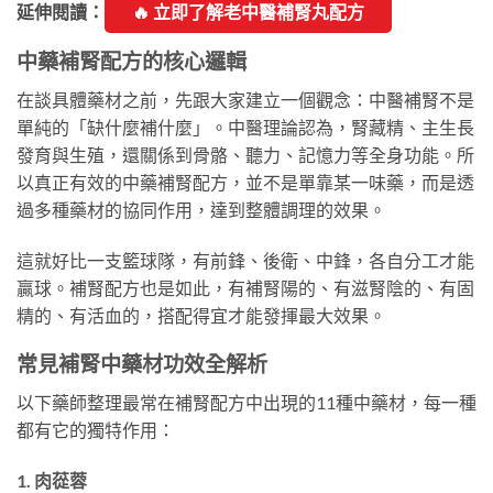
延伸閱讀：
🔥 立即了解老中醫補腎丸配方
中藥補腎配方的核心邏輯
在談具體藥材之前，先跟大家建立一個觀念：中醫補腎不是
單純的「缺什麼補什麼」。中醫理論認為，腎藏精、主生長
發育與生殖，還關係到骨骼、聽力、記憶力等全身功能。所
以真正有效的中藥補腎配方，並不是單靠某一味藥，而是透
過多種藥材的協同作用，達到整體調理的效果。
這就好比一支籃球隊，有前鋒、後衛、中鋒，各自分工才能
贏球。補腎配方也是如此，有補腎陽的、有滋腎陰的、有固
精的、有活血的，搭配得宜才能發揮最大效果。
常見補腎中藥材功效全解析
以下藥師整理最常在補腎配方中出現的11種中藥材，每一種
都有它的獨特作用：
1. 肉蓯蓉