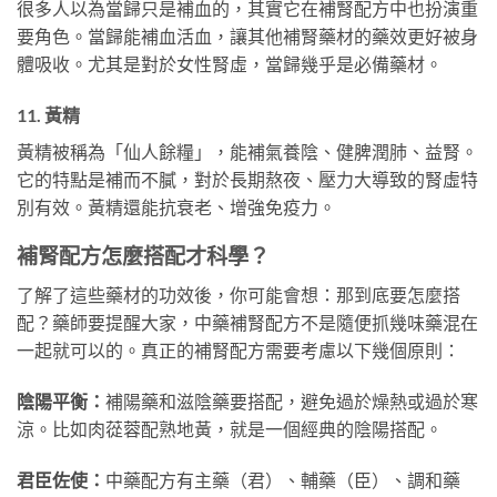
很多人以為當歸只是補血的，其實它在補腎配方中也扮演重
要角色。當歸能補血活血，讓其他補腎藥材的藥效更好被身
體吸收。尤其是對於女性腎虛，當歸幾乎是必備藥材。
11. 黃精
黃精被稱為「仙人餘糧」，能補氣養陰、健脾潤肺、益腎。
它的特點是補而不膩，對於長期熬夜、壓力大導致的腎虛特
別有效。黃精還能抗衰老、增強免疫力。
補腎配方怎麼搭配才科學？
了解了這些藥材的功效後，你可能會想：那到底要怎麼搭
配？藥師要提醒大家，中藥補腎配方不是隨便抓幾味藥混在
一起就可以的。真正的補腎配方需要考慮以下幾個原則：
陰陽平衡：
補陽藥和滋陰藥要搭配，避免過於燥熱或過於寒
涼。比如肉蓯蓉配熟地黃，就是一個經典的陰陽搭配。
君臣佐使：
中藥配方有主藥（君）、輔藥（臣）、調和藥