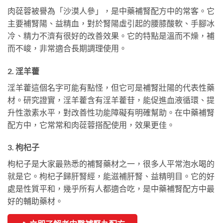
肉蓯蓉被譽為「沙漠人參」，是中藥補腎配方中的常客。它
主要補腎陽、益精血，對於腎陽虛引起的腰膝酸軟、手腳冰
冷、精力不濟有很好的改善效果。它的特點是溫而不燥，補
而不峻，非常適合長期調理使用。
2. 淫羊藿
淫羊藿這個名字可能有點怪，但它可是補腎壯陽的代表性藥
材。研究證實，淫羊藿含有淫羊藿苷，能促進血液循環、提
升性激素水平，對改善性功能障礙有明確幫助。在中藥補腎
配方中，它常常和肉蓯蓉搭配使用，效果更佳。
3. 枸杞子
枸杞子是大家最熟悉的補腎藥材之一，很多人平常泡水喝的
就是它。枸杞子歸肝腎經，能滋補肝腎、益精明目。它的好
處是性質平和，幾乎所有人都適合吃，是中藥補腎配方中最
好的輔助藥材。