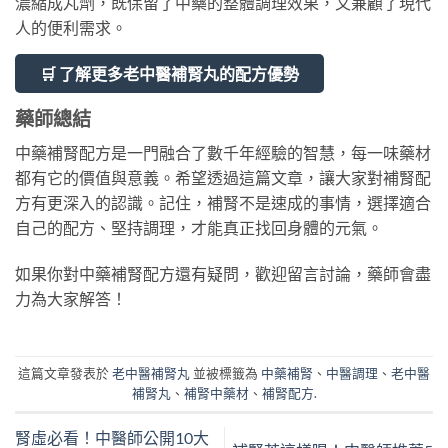
濃縮成丸劑，既保留了中藥的整體調理效果，又兼顧了現代
人的便利需求。
🛒 了解更多老中醫補腎丸的配方優勢
藥師總結
中藥補腎配方是一門融合了數千年經驗的智慧，每一味藥材
都有它的價值與意義。希望透過這篇文章，讓大家對補腎配
方有更深入的認識。記住，補腎不是速成的事情，選擇適合
自己的配方、堅持調理，才能真正找回身體的元氣。
如果你對中藥補腎配方還有疑問，歡迎留言討論，藥師會盡
力為大家解答！
這篇文章發表於
老中醫補腎丸
並被標籤為
中藥補腎
、
中醫調理
、
老中醫
補腎丸
、
補腎中藥材
、
補腎配方
.
腎虛必看！中醫師公開10大