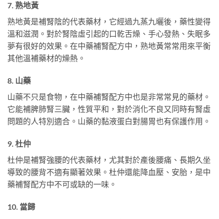
7. 熟地黃
熟地黃是補腎陰的代表藥材，它經過九蒸九曬後，藥性變得
溫和滋潤。對於腎陰虛引起的口乾舌燥、手心發熱、失眠多
夢有很好的效果。在中藥補腎配方中，熟地黃常常用來平衡
其他溫補藥材的燥熱。
8. 山藥
山藥不只是食物，在中藥補腎配方中也是非常常見的藥材。
它能補脾肺腎三臟，性質平和，對於消化不良又同時有腎虛
問題的人特別適合。山藥的黏液蛋白對腸胃也有保護作用。
9. 杜仲
杜仲是補腎強腰的代表藥材，尤其對於產後腰痛、長期久坐
導致的腰背不適有顯著效果。杜仲還能降血壓、安胎，是中
藥補腎配方中不可或缺的一味。
10. 當歸